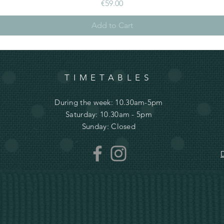
Price
€59.00
Add to Cart
TIMETABLES
During the week: 10.30am-5pm
Saturday: 10.30am - 5pm
Sunday: Closed
D