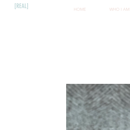
[REAL]
HOME
WHO I AM