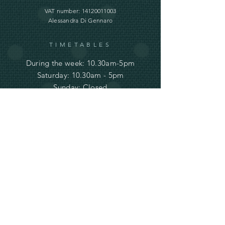
VAT number:
14120011003
Alessandra Di Gennaro
TIMETABLES
During the week: 10.30am-5pm
Saturday: 10.30am - 5pm
Sunday: Closed
INFORMATION
Terms and
Conditions and
Shipping
Privacy and Cookie Policy
info@ve-ro.com
Do Not Sell My Personal Information