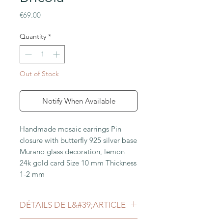
Price
€69.00
Quantity
*
Out of Stock
Notify When Available
Handmade mosaic earrings Pin 
closure with butterfly 925 silver base 
Murano glass decoration, lemon 
24k gold card Size 10 mm Thickness 
1-2 mm
DÉTAILS DE L&#39;ARTICLE