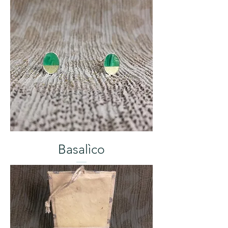
Basalìco