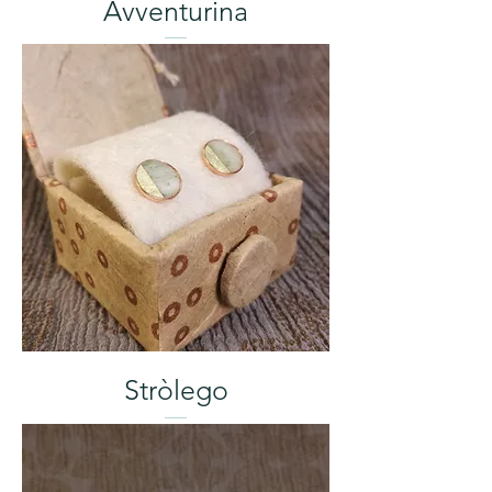
Avventurina
Stròlego