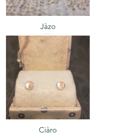
Jàzo
Ciàro