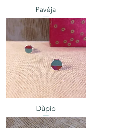
Pavéja
Dùpio