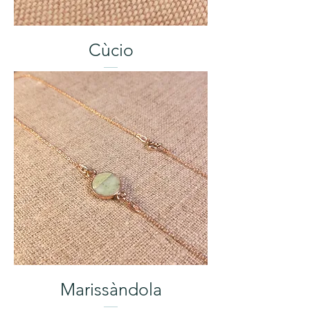
Cùcio
Marissàndola