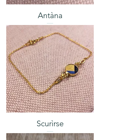
Antàna
Scurìrse