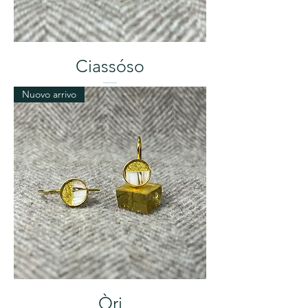
Ciassóso
Nuovo arrivo
Òri