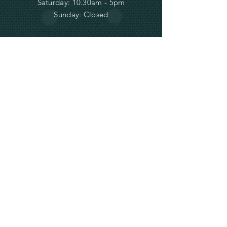
Saturday: 10.30am - 5pm
Sunday: Closed
INFORMATION
Terms and
Conditions and
Shipping
Privacy and Cookie Policy
info@ve-ro.com
Do Not Sell My Personal Information