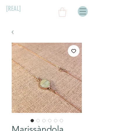
[REAL]
Marissàndola