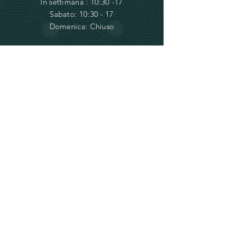
In settimana : 10:30 -17
Sabato: 10:30 - 17
Domenica: Chiuso
INFORMAZIONI
Termini e
Condizioni e
Spedizioni
Privacy e Cookie Policy
info@ve-ro.com
Do Not Sell My Personal Information