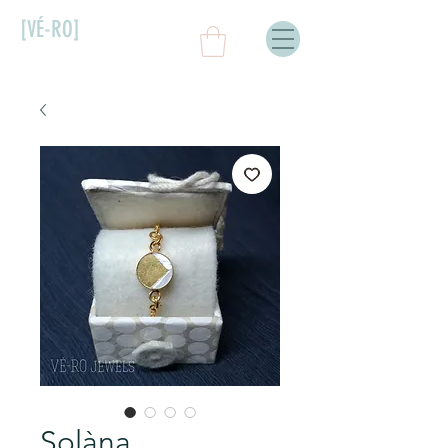
[VÉ-RO]
Solàna