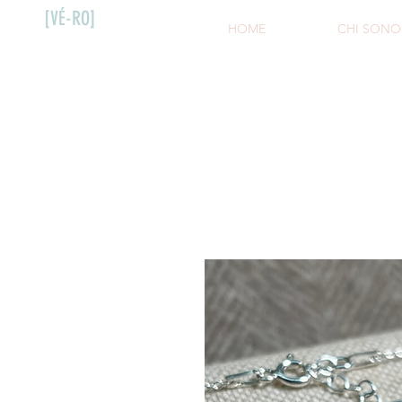
[VÉ-RO]
HOME
CHI SONO