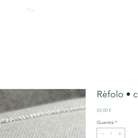
Plus
Rèfolo • c
Prezzo
65,00 €
Quantità
*