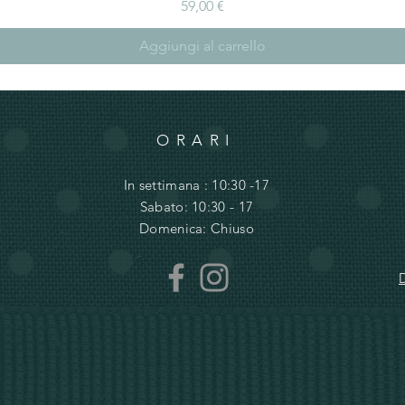
Prezzo
59,00 €
Aggiungi al carrello
ORARI
In settimana : 10:30 -17
Sabato: 10:30 - 17
Domenica: Chiuso
D