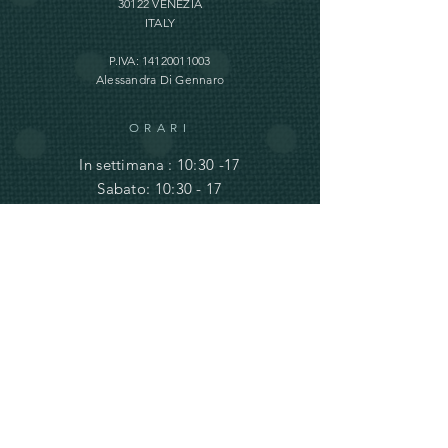
30122 VENEZIA
ITALY
P.IVA:
14120011003
Alessandra Di Gennaro
ORARI
In settimana : 10:30 -17
Sabato: 10:30 - 17
Domenica: Chiuso
INFORMAZIONI
Termini e
Condizioni e
Spedizioni
Privacy e Cookie Policy
info@ve-ro.com
Do Not Sell My Personal Information