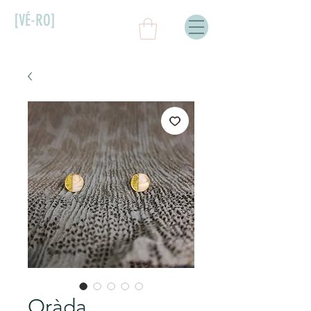
[VÉ-RO]
Oràda