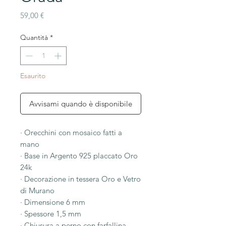
Prezzo
59,00 €
Quantità
*
Esaurito
Avvisami quando è disponibile
· Orecchini con mosaico fatti a
mano
· Base in Argento 925 placcato Oro
24k
· Decorazione in tessera Oro e Vetro
di Murano
· Dimensione 6 mm
· Spessore 1,5 mm
· Chiusura a perno con farfallina