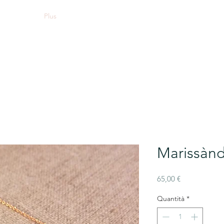
Plus
Marissànd
Prezzo
65,00 €
Quantità
*