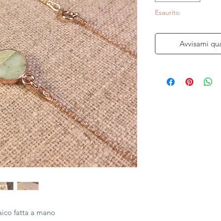
Esaurito
Avvisami qu
aico fatta a mano