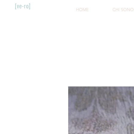
[ve-ro]
HOME
CHI SONO