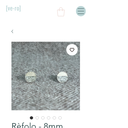
[ve-ro]
Rèfolo - 8mm