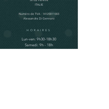
ITALIE
Numéro de TVA :
14120011003
Alessandra Di Gennaro
HORAIRES
Lun-ven: 9h30-18h30
Samedi: 9h - 18h
Dimanche: fermé
AIDE
Expédition et retours
Mentions légales
info@ve-ro.com
Do Not Sell My Personal Information