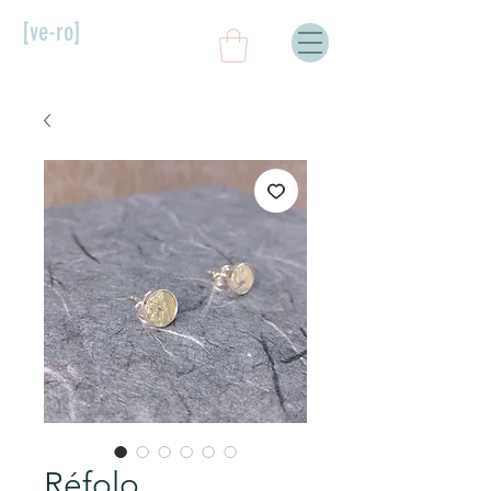
[ve-ro]
Réfolo