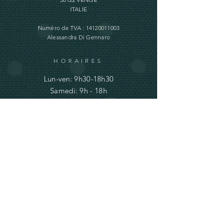
ITALIE
Numéro de TVA :
14120011003
Alessandra Di Gennaro
HORAIRES
Lun-ven: 9h30-18h30
Samedi: 9h - 18h
Dimanche: fermé
AIDE
Expédition et retours
Mentions légales
info@ve-ro.com
Do Not Sell My Personal Information