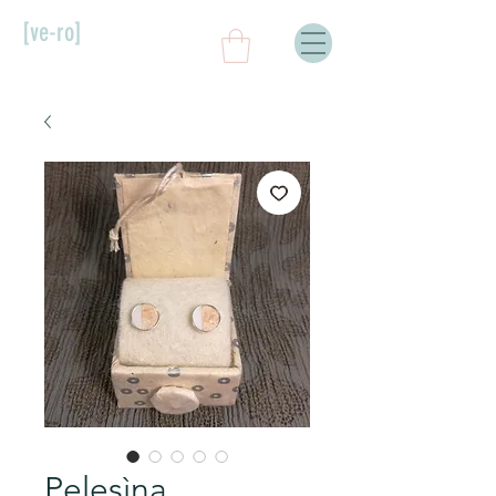
[ve-ro]
Pelesìna