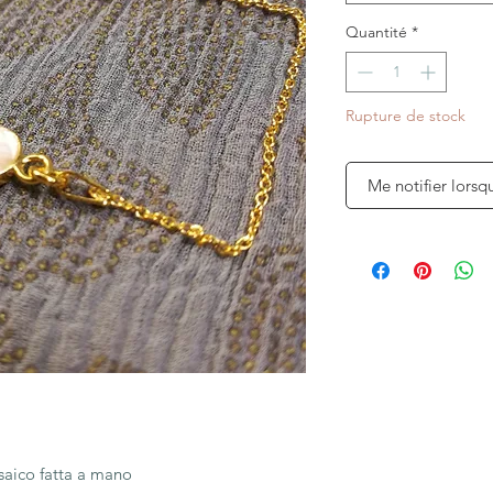
Quantité
*
Rupture de stock
Me notifier lorsq
saico fatta a mano