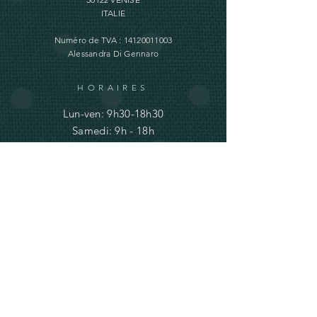
ITALIE
Numéro de TVA :
14120011003
Alessandra Di Gennaro
HORAIRES
Lun-ven: 9h30-18h30
Samedi: 9h - 18h
Dimanche: fermé
AIDE
Expédition et retours
Mentions légales
info@ve-ro.com
Do Not Sell My Personal Information