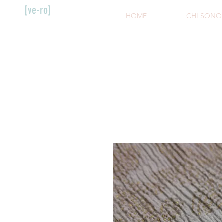
[ve-ro]
HOME
CHI SONO