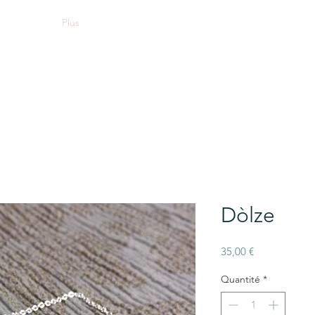
Plus
Dòlze
Prix
35,00 €
Quantité
*