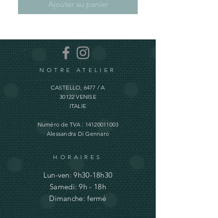
Ajouter au panier
NOTRE ATELIER
CASTELLO, 6477 / A
30122 VENISE
ITALIE
Numéro de TVA :
14120011003
Alessandra Di Gennaro
HORAIRES
Lun-ven: 9h30-18h30
Samedi: 9h - 18h
Dimanche: fermé